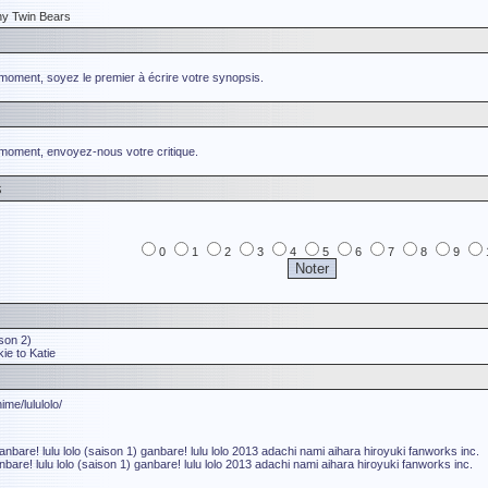
ny Twin Bears
 moment, soyez le premier à écrire votre synopsis.
 moment, envoyez-nous votre critique.
s
0
1
2
3
4
5
6
7
8
9
son 2)
e to Katie
ime/lululolo/
anbare! lulu lolo (saison 1)
ganbare! lulu lolo 2013
adachi nami
aihara hiroyuki
fanworks inc.
nbare! lulu lolo (saison 1)
ganbare! lulu lolo 2013
adachi nami
aihara hiroyuki
fanworks inc.