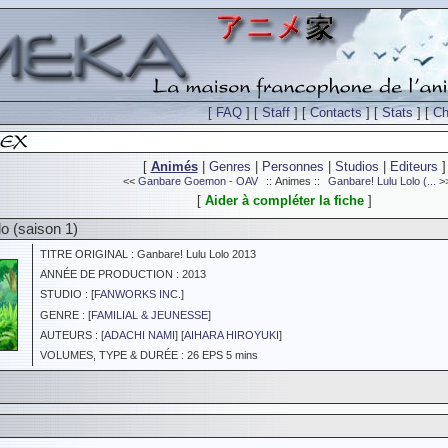
[
FAQ
] [
Staff
] [
Contacts
] [
Stats
] [
Ch
[
Animés
|
Genres
|
Personnes
|
Studios
|
Editeurs
]
<<
Ganbare Goemon - OAV
:: Animes ::
Ganbare! Lulu Lolo (...
>
[
Aider à compléter la fiche
]
o (saison 1)
TITRE ORIGINAL : Ganbare! Lulu Lolo 2013
ANNÉE DE PRODUCTION : 2013
STUDIO : [
FANWORKS INC.
]
GENRE : [
FAMILIAL & JEUNESSE
]
AUTEURS : [
ADACHI NAMI
] [
AIHARA HIROYUKI
]
VOLUMES, TYPE & DURÉE : 26 EPS 5 mins