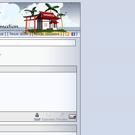
at
] [
Nous aider
] [
Mode restreint
] [
]
>
Staff
Episodes
Paroles