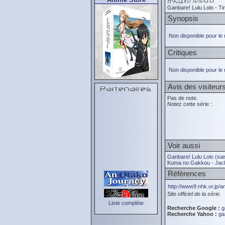
がんばれ! ルルロロ
Ganbare! Lulu Lolo - Ti
Synopsis
Non disponible pour le
Critiques
Non disponible pour le
Avis des visiteur
Pas de note.
Notez cette série :
Voir aussi
Ganbare! Lulu Lolo (sai
Kuma no Gakkou - Jacki
Références
http://www9.nhk.or.jp/an
Site officiel de la série.
Liste complète
Recherche Google :
g
Recherche Yahoo :
ga