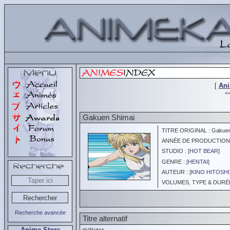
[
An
<
Gakuen Shimai
TITRE ORIGINAL : Gakuen
ANNÉE DE PRODUCTION :
STUDIO : [
HOT BEAR
]
GENRE : [
HENTAI
]
AUTEUR : [
KINO HITOSHI
VOLUMES, TYPE & DURÉE 
Recherche avancée
Titre alternatif
Anime Store