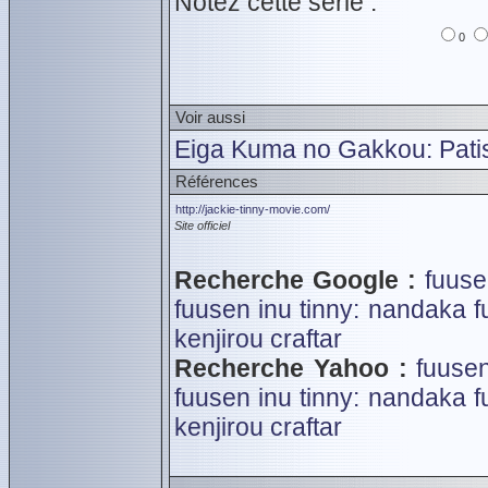
Notez cette série :
0
Voir aussi
Eiga Kuma no Gakkou: Pati
Références
http://jackie-tinny-movie.com/
Site officiel
Recherche Google :
fuuse
fuusen inu tinny: nandaka f
kenjirou
craftar
Recherche Yahoo :
fuusen
fuusen inu tinny: nandaka f
kenjirou
craftar