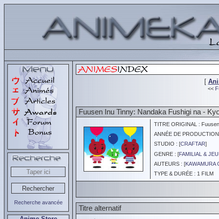
[
An
<<
F
Fuusen Inu Tinny: Nandaka Fushigi na - Ky
TITRE ORIGINAL : Fuusen I
ANNÉE DE PRODUCTION :
STUDIO : [
CRAFTAR
]
GENRE : [
FAMILIAL & JE
AUTEURS : [
KAWAMURA 
TYPE & DURÉE : 1 FILM
Recherche avancée
Titre alternatif
Anime Store