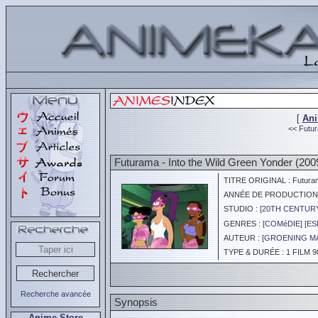
[
An
<<
Futur
Futurama - Into the Wild Green Yonder (200
TITRE ORIGINAL : Futurama
ANNÉE DE PRODUCTION :
STUDIO : [
20TH CENTUR
GENRES : [
COMéDIE
] [
ES
AUTEUR : [
GROENING M
TYPE & DURÉE : 1 FILM 9
Recherche avancée
Synopsis
Anime Store