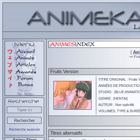
[
An
<<
Frui
Fruits Version
TITRE ORIGINAL : Fruits V
ANNÉES DE PRODUCTION :
STUDIO : [
BLUE ANIMATI
GENRE : [
HENTAI
]
AUTEUR : Non spécifié
VOLUMES, TYPE & DURÉE 
Recherche avancée
Titres alternatifs
Anime Store