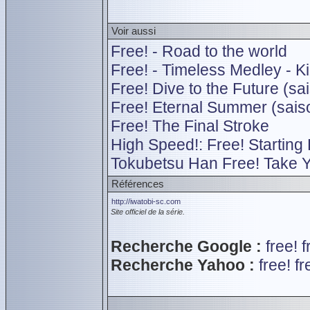
Voir aussi
Free! - Road to the world
Free! - Timeless Medley - K
Free! Dive to the Future (sa
Free! Eternal Summer (sais
Free! The Final Stroke
High Speed!: Free! Starting
Tokubetsu Han Free! Take 
Références
http://iwatobi-sc.com
Site officiel de la série.
Recherche Google :
free!
f
Recherche Yahoo :
free!
fr