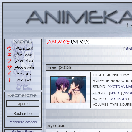
[
An
Free! (2013)
TITRE ORIGINAL : Free!
ANNÉE DE PRODUCTION :
STUDIO : [
KYOTO ANIMA
GENRES : [
SPORT
] [
AMOU
AUTEUR : [
OOJI KOUJI
]
VOLUMES, TYPE & DURÉE 
Recherche avancée
Synopsis
Anime Store