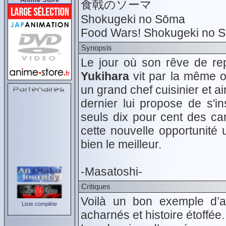
食戟のソーマ
Shokugeki no Sōma
Food Wars! Shokugeki no 
Synopsis
Le jour où son rêve de rep
Yukihara
vit par la même oc
un grand chef cuisinier et a
dernier lui propose de s'i
seuls dix pour cent des ca
cette nouvelle opportunité 
bien le meilleur.
-Masatoshi-
Critiques
Voilà un bon exemple d’an
Liste complète
acharnés et histoire étoffée.