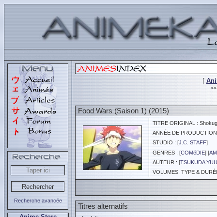
[
An
<
Food Wars (Saison 1) (2015)
TITRE ORIGINAL : Shokug
ANNÉE DE PRODUCTION :
STUDIO : [
J.C. STAFF
]
GENRES : [
COMéDIE
] [
AM
AUTEUR : [
TSUKUDA YU
VOLUMES, TYPE & DURÉE 
Recherche avancée
Titres alternatifs
Anime Store