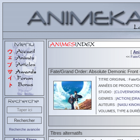
[
An
<<
Fate/G
Fate/Grand Order: Absolute Demonic Front 
TITRE ORIGINAL : Fate/Gra
ANNÉES DE PRODUCTION :
STUDIO : [
CLOVERWORK
GENRES : [
ACTION
] [
DRA
AUTEURS : [
NASU KINO
VOLUMES, TYPE & DURÉE 
Recherche avancée
Titres alternatifs
Anime Store