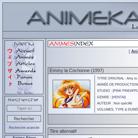
[
An
Emmy la Cochonne (1997)
TITRE ORIGINAL : Amy to 
ANNÉE DE PRODUCTION :
STUDIO : [
PINK PINEAPP
GENRE : [
HENTAI
]
AUTEUR : Non spécifié
VOLUMES, TYPE & DURÉE 
Recherche avancée
Titre alternatif
Anime Store