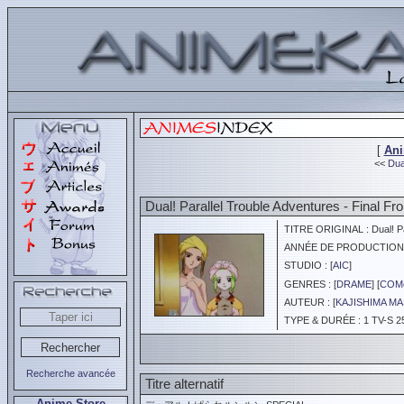
[
An
<<
Dua
Dual! Parallel Trouble Adventures - Final Fro
TITRE ORIGINAL : Dual! Pa
ANNÉE DE PRODUCTION :
STUDIO : [
AIC
]
GENRES : [
DRAME
] [
COM
AUTEUR : [
KAJISHIMA MA
TYPE & DURÉE : 1 TV-S 2
Recherche avancée
Titre alternatif
Anime Store