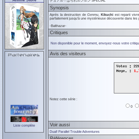
デュアル！ぱられルンルン SPECIAL
Synopsis
Après la destruction de
Genmu
,
Kikuchi
est reparti vivr
parfaitement jusqu'à une mystérieuse découverte dans les p
-Balthazar-
Critiques
Non disponible pour le moment, envoyez-nous votre critiqu
Avis des visiteurs
Notez cette série :
0
Voir aussi
Liste complète
Dual! Parallel Trouble Adventures
Références