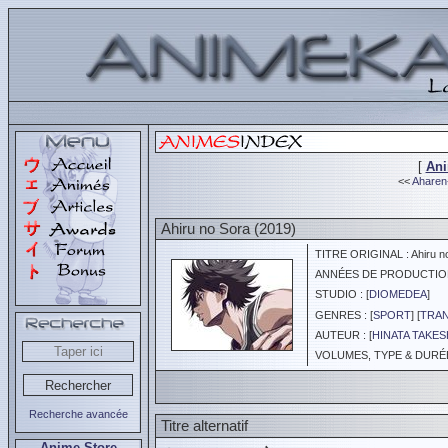
[
An
<<
Aharen
Ahiru no Sora (2019)
TITRE ORIGINAL : Ahiru n
ANNÉES DE PRODUCTION :
STUDIO : [
DIOMEDEA
]
GENRES : [
SPORT
] [
TRAN
AUTEUR : [
HINATA TAKES
VOLUMES, TYPE & DURÉE 
Recherche avancée
Titre alternatif
Anime Store