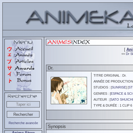
[
An
<<
Dr Sl
Dr.
TITRE ORIGINAL : Dr.
ANNÉE DE PRODUCTION :
STUDIOS : [
SUNRISE
] [
ST
GENRES : [
ESPACE & SCI
AUTEUR : [
SATO SHUICH
TYPE & DURÉE : 1 CLIP 6 
Recherche avancée
Synopsis
Anime Store