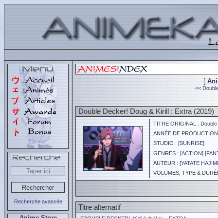
[
An
<<
Double
Double Decker! Doug & Kirill : Extra (2019)
TITRE ORIGINAL : Double De
ANNÉE DE PRODUCTION :
STUDIO : [
SUNRISE
]
GENRES : [
ACTION
] [
FAN
AUTEUR : [
YATATE HAJIM
VOLUMES, TYPE & DURÉE 
Recherche avancée
Titre alternatif
Anime Store