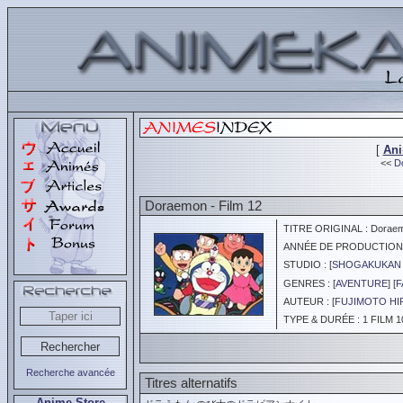
[
An
<<
D
Doraemon - Film 12
TITRE ORIGINAL : Doraemon
ANNÉE DE PRODUCTION :
STUDIO : [
SHOGAKUKAN 
GENRES : [
AVENTURE
] [
F
AUTEUR : [
FUJIMOTO HIR
TYPE & DURÉE : 1 FILM 1
Recherche avancée
Titres alternatifs
Anime Store