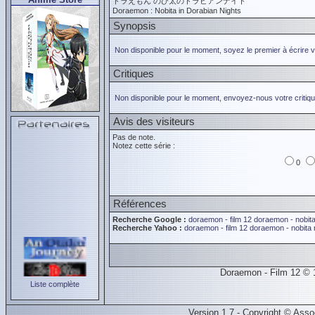
ドラえもん のび太のドラビアンナイト
Doraemon : Nobita in Dorabian Nights
Synopsis
Non disponible pour le moment, soyez le premier à écrire 
Critiques
Non disponible pour le moment, envoyez-nous votre critiqu
Avis des visiteurs
Pas de note.
Notez cette série :
0
Références
Recherche Google :
doraemon - film 12
doraemon - nobita
Recherche Yahoo :
doraemon - film 12
doraemon - nobita 
Doraemon - Film 12 © 
Liste complète
Version 1.7 - Copyright © Ass