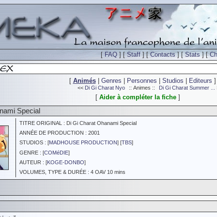
[
FAQ
] [
Staff
] [
Contacts
] [
Stats
] [
Ch
[
Animés
|
Genres
|
Personnes
|
Studios
|
Editeurs
]
<<
Di Gi Charat Nyo
:: Animes ::
Di Gi Charat Summer ...
[
Aider à compléter la fiche
]
nami Special
TITRE ORIGINAL : Di Gi Charat Ohanami Special
ANNÉE DE PRODUCTION : 2001
STUDIOS : [
MADHOUSE PRODUCTION
] [
TBS
]
GENRE : [
COMéDIE
]
AUTEUR : [
KOGE-DONBO
]
VOLUMES, TYPE & DURÉE : 4 OAV 10 mins