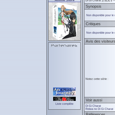
Di Gi Charat お花
Synopsis
Non disponible pour le
Critiques
Non disponible pour le
Avis des visiteur
Notez cette série :
Voir aussi
Liste complète
Di Gi Charat
Reiwa no Di Gi Charat
Références