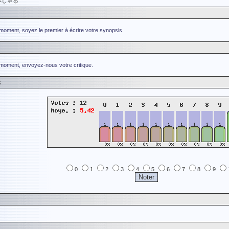
見すぺしゃる
 moment, soyez le premier à écrire votre synopsis.
 moment, envoyez-nous votre critique.
s
0
1
2
3
4
5
6
7
8
9