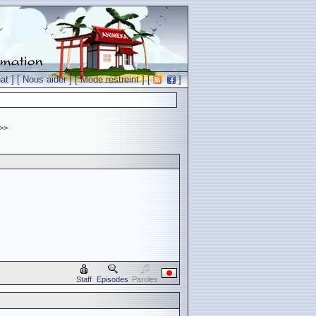
at
] [
Nous aider
] [
Mode restreint
] [
]
>>
Staff
Episodes
Paroles