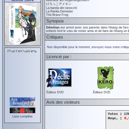
Abenteur am Regenbogenteich
けろっこデメタン
La banda dei ranocchi
La Ranita Demetan
The Brave Frog
Synopsis
Démétan
est arrivé avec ses parents dans l'étang de l'arc-e
enfants font le vœu de rester amis et de faire de l'étang un li
Critiques
Non disponible pour le moment, envoyez-nous votre critiqu
Licencié par :
Éditeur DVD
Éditeur DVD
Avis des visiteurs
Liste complète