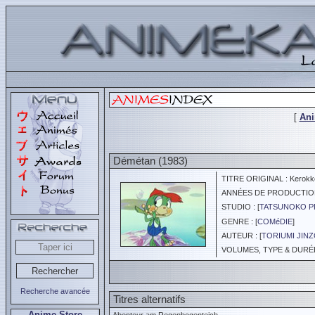
[
An
Démétan (1983)
TITRE ORIGINAL : Kerokk
ANNÉES DE PRODUCTION :
STUDIO : [
TATSUNOKO 
GENRE : [
COMéDIE
]
AUTEUR : [
TORIUMI JIN
VOLUMES, TYPE & DURÉE 
Recherche avancée
Titres alternatifs
Anime Store