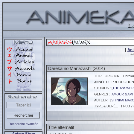
[
An
<
Dareka no Manazashi (2014)
TITRE ORIGINAL : Dareka
ANNÉE DE PRODUCTION :
STUDIOS : [
THE ANSWER 
GENRES : [
AMOUR & AMI
AUTEUR : [
SHINKAI MAK
TYPE & DURÉE : 1 PUB 7 
Recherche avancée
Titre alternatif
Anime Store