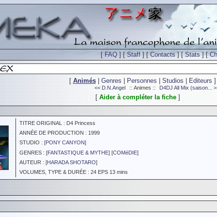
[
FAQ
] [
Staff
] [
Contacts
] [
Stats
] [
Ch
[
Animés
|
Genres
|
Personnes
|
Studios
|
Editeurs
]
<<
D.N.Angel
:: Animes ::
D4DJ All Mix (saison...
>
[
Aider à compléter la fiche
]
TITRE ORIGINAL : D4 Princess
ANNÉE DE PRODUCTION : 1999
STUDIO : [
PONY CANYON
]
GENRES : [
FANTASTIQUE & MYTHE
] [
COMéDIE
]
AUTEUR : [
HARADA SHOTARO
]
VOLUMES, TYPE & DURÉE : 24 EPS 13 mins