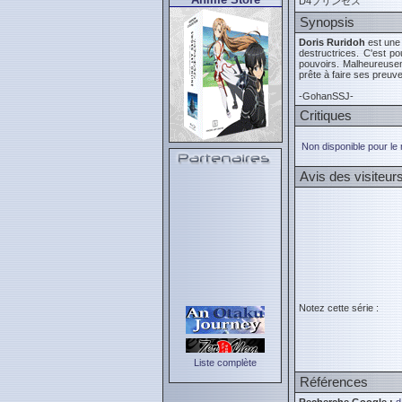
D4プリンセス
Synopsis
Doris Ruridoh
est une 
destructrices. C'est po
pouvoirs. Malheureusem
prête à faire ses preuve
-GohanSSJ-
Critiques
Non disponible pour le
Avis des visiteur
Notez cette série :
Liste complète
Références