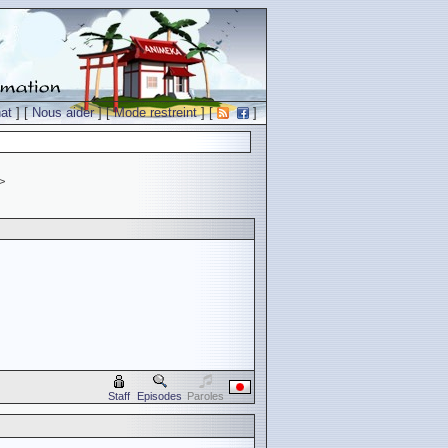
at
] [
Nous aider
] [
Mode restreint
] [
]
>
Staff
Episodes
Paroles