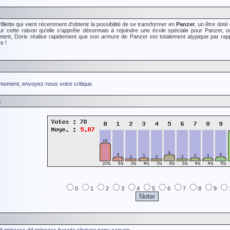
fillette qui vient récemment d'obtenir la possibilité de se transformer en
Panzer
, un être doté
ur cette raison qu'elle s'apprête désormais à rejoindre une école spéciale pour Panzer, où
ent, Doris réalise rapidement que son armure de Panzer est totalement atypique par rapport
s !
 moment, envoyez-nous votre critique.
s
0
1
2
3
4
5
6
7
8
9