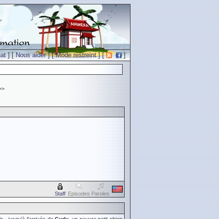
at
] [
Nous aider
] [
Mode restreint
] [
]
>>
Staff
Episodes
Paroles