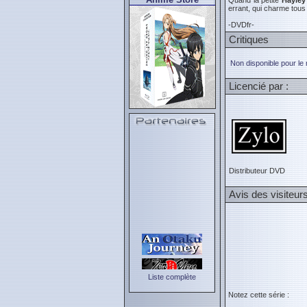
Quand la petite
Hayley
errant, qui charme tous 
-DVDfr-
Critiques
Non disponible pour le
Licencié par :
Distributeur DVD
Avis des visiteur
Liste complète
Notez cette série :