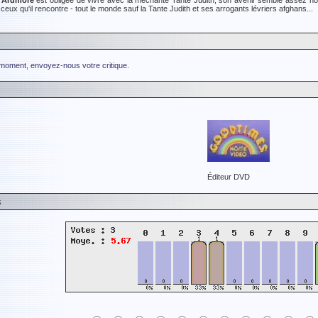
 Ardmore
est obligée de vivre avec la méchante Tante Judith, son avenir semble assez noir.
ceux qu'il rencontre - tout le monde sauf la Tante Judith et ses arrogants lévriers afghans...
 moment, envoyez-nous votre critique.
Éditeur DVD
s