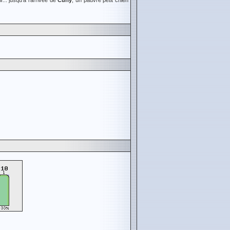
.. jusqu'à l'arrivée de
Curly
, un pauvre petit chien