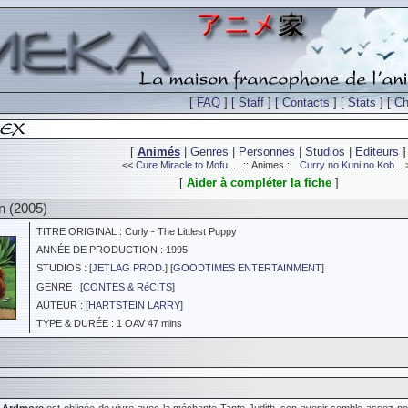
[
FAQ
] [
Staff
] [
Contacts
] [
Stats
] [
Ch
[
Animés
|
Genres
|
Personnes
|
Studios
|
Editeurs
]
<<
Cure Miracle to Mofu...
:: Animes ::
Curry no Kuni no Kob...
[
Aider à compléter la fiche
]
en (2005)
TITRE ORIGINAL : Curly - The Littlest Puppy
ANNÉE DE PRODUCTION : 1995
STUDIOS : [
JETLAG PROD.
] [
GOODTIMES ENTERTAINMENT
]
GENRE : [
CONTES & RéCITS
]
AUTEUR : [
HARTSTEIN LARRY
]
TYPE & DURÉE : 1 OAV 47 mins