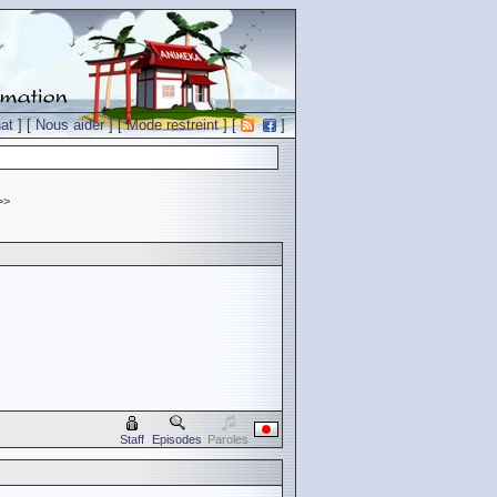
at
] [
Nous aider
] [
Mode restreint
] [
]
>>
Staff
Episodes
Paroles