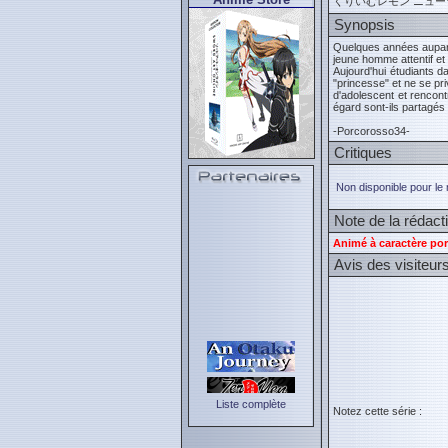
くりいむレモン ニュ
Synopsis
Quelques années aupar
jeune homme attentif et 
Aujourd'hui étudiants d
"princesse" et ne se pr
d'adolescent et rencont
égard sont-ils partagés
-Porcorosso34-
Critiques
Non disponible pour le
Note de la rédact
Animé à caractère por
Avis des visiteur
Liste complète
Notez cette série :