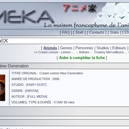
[
FAQ
] [
Staff
] [
Contacts
] [
Stats
] [
Ch
[
Animés
|
Genres
|
Personnes
|
Studios
|
Editeurs
]
<<
Cream Lemon - Lemon ...
:: Animes ::
Creamy Merveilleuse ...
[
Aider à compléter la fiche
]
New Generation
TITRE ORIGINAL : Cream Lemon New Generation
ANNÉE DE PRODUCTION : 2006
STUDIO : [
FAIRY DUST
]
GENRE : [
HENTAI
]
AUTEUR : [
FULL MEDIA
]
VOLUMES, TYPE & DURÉE : 4 OAV 30 mins