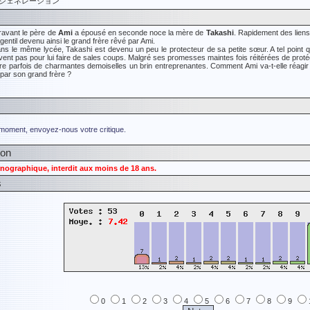
ージェネレーション
avant le père de
Ami
a épousé en seconde noce la mère de
Takashi
. Rapidement des liens 
gentil devenu ainsi le grand frère rêvé par Ami.
ans le même lycée, Takashi est devenu un peu le protecteur de sa petite sœur. A tel point 
ivent pas pour lui faire de sales coups. Malgré ses promesses maintes fois réitérées de proté
re parfois de charmantes demoiselles un brin entreprenantes. Comment Ami va-t-elle réagir
 par son grand frère ?
 moment, envoyez-nous votre critique.
ion
nographique, interdit aux moins de 18 ans.
s
0
1
2
3
4
5
6
7
8
9