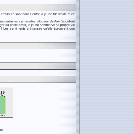
étroits se sont noués entre la jeune fille timide et ce
que certaines camarades jalouses de Ami l'appellent
ger sa petite sœur, le jeune homme vit sa propre vie
 ? Les sentiments si intenses qu'elle éprouve à son
10