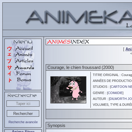
[
An
Courage, le chien froussard (2000)
TITRE ORIGINAL : Courage
ANNÉES DE PRODUCTION :
STUDIOS : [
CARTOON N
GENRE : [
COMéDIE
]
AUTEUR : [
DILWORTH JO
VOLUMES, TYPE & DURÉE :
Recherche avancée
Synopsis
Anime Store