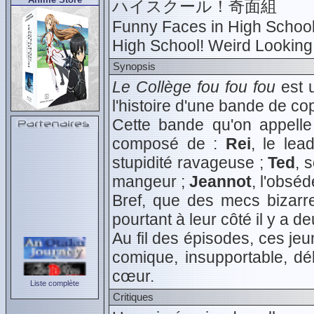
ハイスクール！奇面組
Funny Faces in High Schoo
High School! Weird Lookin
Synopsis
Le Collège fou fou fou
est u
l'histoire d'une bande de co
Cette bande qu'on appell
composé de :
Rei
, le lea
stupidité ravageuse ;
Ted
, 
mangeur ;
Jeannot
, l'obséd
Bref, que des mecs bizarre
pourtant à leur côté il y a deu
Au fil des épisodes, ces je
comique, insupportable, dél
cœur.
Liste complète
Critiques