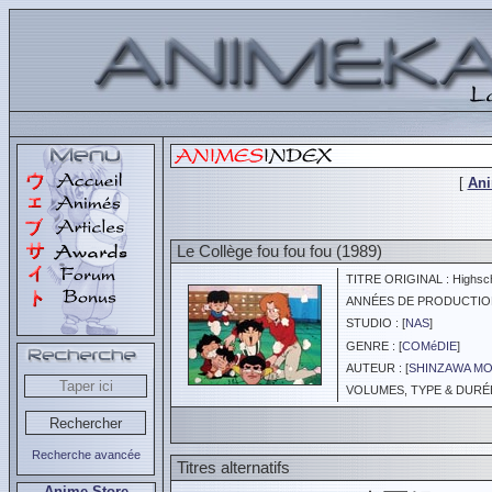
[
An
Le Collège fou fou fou (1989)
TITRE ORIGINAL : Highsch
ANNÉES DE PRODUCTION :
STUDIO : [
NAS
]
GENRE : [
COMéDIE
]
AUTEUR : [
SHINZAWA MO
VOLUMES, TYPE & DURÉE 
Recherche avancée
Titres alternatifs
Anime Store