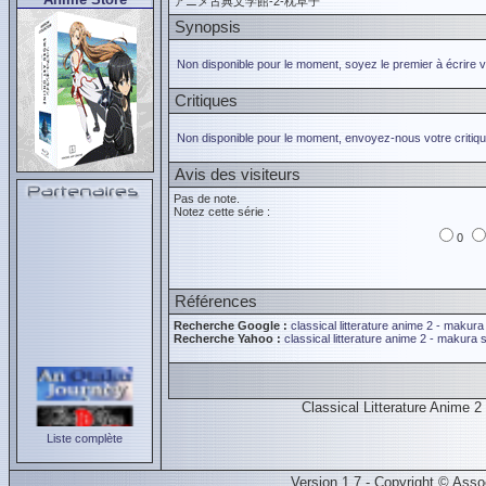
アニメ古典文学館-2-枕草子
Synopsis
Non disponible pour le moment, soyez le premier à écrire 
Critiques
Non disponible pour le moment, envoyez-nous votre critiqu
Avis des visiteurs
Pas de note.
Notez cette série :
0
Références
Recherche Google :
classical litterature anime 2 - makura
Recherche Yahoo :
classical litterature anime 2 - makura 
Classical Litterature Anime 
Liste complète
Version 1.7 - Copyright © Ass