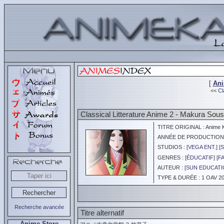
[
An
<<
Cl
Classical Litterature Anime 2 - Makura Sous
TITRE ORIGINAL : Anime K
ANNÉE DE PRODUCTION :
STUDIOS : [
VEGA ENT.
] [
S
GENRES : [
ÉDUCATIF
] [
F
AUTEUR : [
SUN EDUCATI
TYPE & DURÉE : 1 OAV 20
Recherche avancée
Titre alternatif
Anime Store