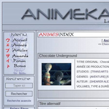
[
An
<<
Choco
Chocolate Underground
TITRE ORIGINAL : Chocola
ANNÉE DE PRODUCTION :
STUDIOS : [
TRANS ARTS 
GENRES : [
AVENTURE
] [
F
AUTEUR : [
SHEARER ALE
VOLUMES, TYPE & DURÉE :
Recherche avancée
Titre alternatif
Anime Store