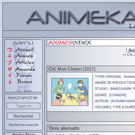
[
An
<<
Chi, 
Chi: Mon Chaton (2017)
TITRE ORIGINAL : Koneko 
ANNÉE DE PRODUCTION :
STUDIO : [
MARZA ANIM. 
GENRE : [
COMéDIE
]
AUTEUR : [
KONAMI KANA
VOLUMES, TYPE & DURÉE 
Recherche avancée
Titres alternatifs
Anime Store