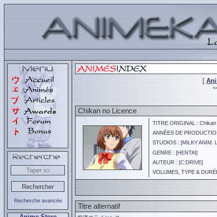
[
An
<
Chikan no Licence
TITRE ORIGINAL : Chikan 
ANNÉES DE PRODUCTION :
STUDIOS : [
MILKY ANIM. 
GENRE : [
HENTAI
]
AUTEUR : [
C:DRIVE
]
VOLUMES, TYPE & DURÉE 
Recherche avancée
Titre alternatif
Anime Store