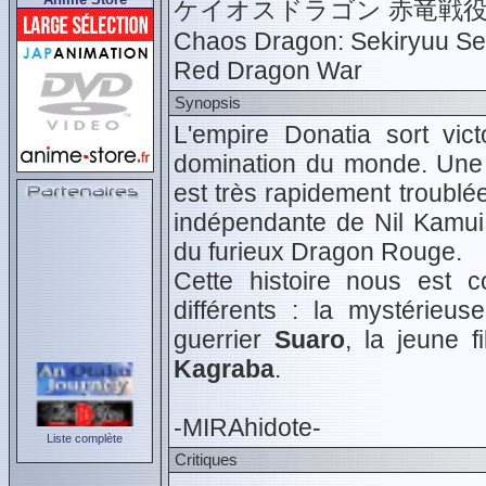
ケイオスドラゴン 赤竜戦
Chaos Dragon: Sekiryuu S
Red Dragon War
Synopsis
L'empire Donatia sort vic
domination du monde. Une è
est très rapidement troublée
indépendante de Nil Kamui.
du furieux Dragon Rouge.
Cette histoire nous est 
différents : la mystérieu
guerrier
Suaro
, la jeune f
Kagraba
.
-MIRAhidote-
Liste complète
Critiques