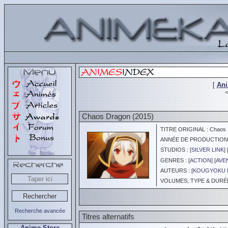
[
An
Chaos Dragon (2015)
TITRE ORIGINAL : Chaos D
ANNÉE DE PRODUCTION :
STUDIOS : [
SILVER LINK
] 
GENRES : [
ACTION
] [
AVE
AUTEURS : [
KOUGYOKU I
VOLUMES, TYPE & DURÉE 
Recherche avancée
Titres alternatifs
Anime Store