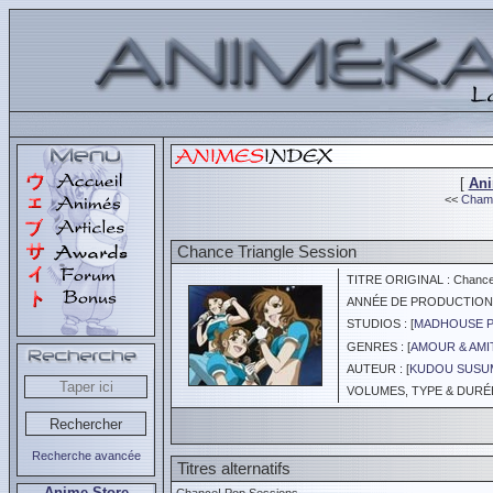
[
An
<<
Chamb
Chance Triangle Session
TITRE ORIGINAL : Chance 
ANNÉE DE PRODUCTION :
STUDIOS : [
MADHOUSE 
GENRES : [
AMOUR & AMI
AUTEUR : [
KUDOU SUSU
VOLUMES, TYPE & DURÉE 
Recherche avancée
Titres alternatifs
Anime Store