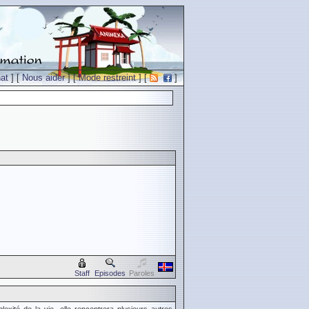
at
] [
Nous aider
] [
Mode restreint
] [
]
Staff
Episodes
Paroles