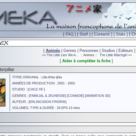
[
FAQ
] [
Staff
] [
Contacts
] [
Stats
] [
Ch
[
Animés
|
Genres
|
Personnes
|
Studios
|
Editeurs
]
<<
The Little Lies We A...
:: Animes ::
The Little Matchgirl
>>
[
Aider à compléter la fiche
]
erpillar
TITRE ORIGINAL : Litla lirfan ljóta
ANNÉES DE PRODUCTION : 2001 - 2002
STUDIO : [
CAOZ HF.
]
GENRES : [
FAMILIAL & JEUNESSE
] [
COMéDIE
] [
ANIMATION 3D
]
AUTEUR : [
ERLINGSSON FRIDRIK
]
VOLUMES, TYPE & DURÉE : 26 EPS 13 mins