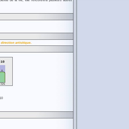
xité de la vie, elle rencontrera plusieurs autres
 direction artisitique
.
10