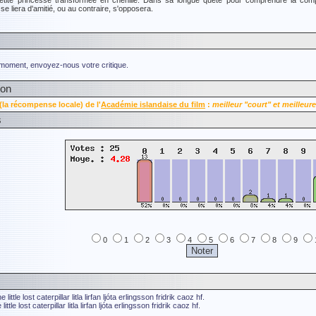
tite princesse transformée en chenille. Dans sa longue quête pour comprendre la comple
 se liera d'amitié, ou au contraire, s'opposera.
 moment, envoyez-nous votre critique.
ion
(la récompense locale) de l'
Académie islandaise du film
:
meilleur "court" et meilleure
s
0
1
2
3
4
5
6
7
8
9
he little lost caterpillar
litla lirfan ljóta
erlingsson fridrik
caoz hf.
 little lost caterpillar
litla lirfan ljóta
erlingsson fridrik
caoz hf.