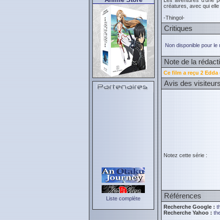
Les aventures d'une pe
créatures, avec qui elle
-Thingol-
Critiques
Non disponible pour le
Note de la rédact
Ce film a reçu 2 Edda 
Avis des visiteur
Notez cette série :
Références
Liste complète
Recherche Google :
t
Recherche Yahoo :
the