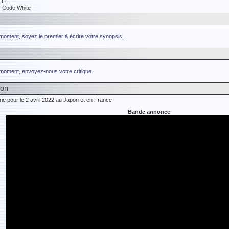
FF-
- Code White
 moment, soyez le premier à écrire votre synopsis.
 moment, envoyez-nous votre critique.
ion
rie pour le 2 avril 2022 au Japon et en France
Bande annonce