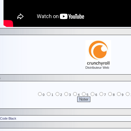
Distributeur Web
s
0
1
2
3
4
5
6
7
8
9
- Code Black