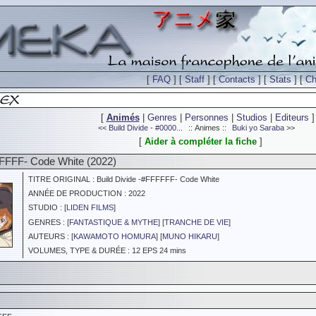
[
FAQ
] [
Staff
] [
Contacts
] [
Stats
] [
Ch
[
Animés
|
Genres
|
Personnes
|
Studios
|
Editeurs
]
<<
Build Divide - #0000...
:: Animes ::
Buki yo Saraba
>>
[
Aider à compléter la fiche
]
FFFFF- Code White (2022)
TITRE ORIGINAL : Build Divide -#FFFFFF- Code White
ANNÉE DE PRODUCTION : 2022
STUDIO : [
LIDEN FILMS
]
GENRES : [
FANTASTIQUE & MYTHE
] [
TRANCHE DE VIE
]
AUTEURS : [
KAWAMOTO HOMURA
] [
MUNO HIKARU
]
VOLUMES, TYPE & DURÉE : 12 EPS 24 mins