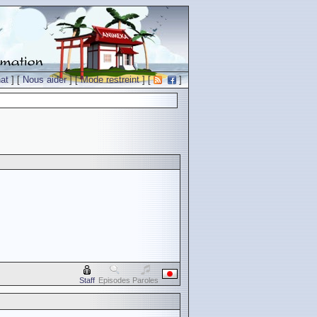
at
] [
Nous aider
] [
Mode restreint
] [
]
Staff
Episodes
Paroles