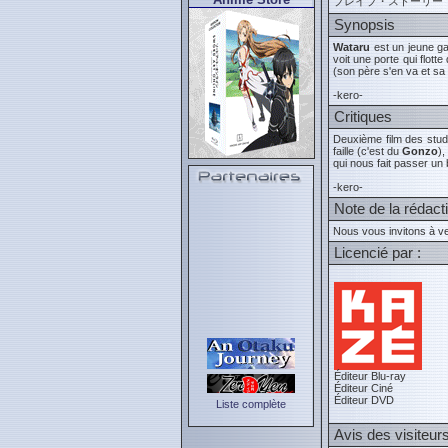
ブレイブ・ストーリー
Synopsis
Wataru
est un jeune ga
voit une porte qui flott
(son père s'en va et sa
-kero-
Critiques
Deuxième film des stu
faille (c'est du
Gonzo
)
qui nous fait passer u
-kero-
Note de la rédact
Nous vous invitons à ve
Licencié par :
Éditeur Blu-ray
Éditeur Ciné
Éditeur DVD
Liste complète
Avis des visiteur