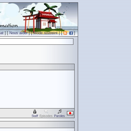
at
] [
Nous aider
] [
Mode restreint
] [
]
Staff
Episodes
Paroles