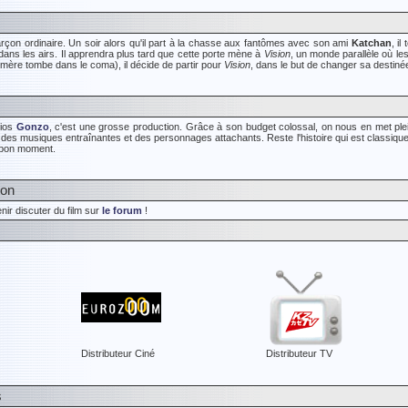
rçon ordinaire. Un soir alors qu'il part à la chasse aux fantômes avec son ami
Katchan
, i
e dans les airs. Il apprendra plus tard que cette porte mène à
Vision
, un monde parallèle où le
 mère tombe dans le coma), il décide de partir pour
Vision
, dans le but de changer sa destinée
dios
Gonzo
, c'est une grosse production. Grâce à son budget colossal, on nous en met pl
, des musiques entraînantes et des personnages attachants. Reste l'histoire qui est classiqu
n bon moment.
ion
nir discuter du film sur
le forum
!
Distributeur Ciné
Distributeur TV
s