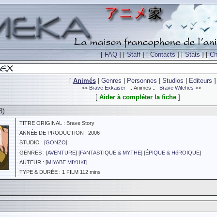
[
FAQ
] [
Staff
] [
Contacts
] [
Stats
] [
Ch
[
Animés
|
Genres
|
Personnes
|
Studios
|
Editeurs
]
<<
Brave Exkaiser
:: Animes ::
Brave Witches
>>
[
Aider à compléter la fiche
]
8)
TITRE ORIGINAL : Brave Story
ANNÉE DE PRODUCTION : 2006
STUDIO : [
GONZO
]
GENRES : [
AVENTURE
] [
FANTASTIQUE & MYTHE
] [
ÉPIQUE & HéROIQUE
]
AUTEUR : [
MIYABE MIYUKI
]
TYPE & DURÉE : 1 FILM 112 mins