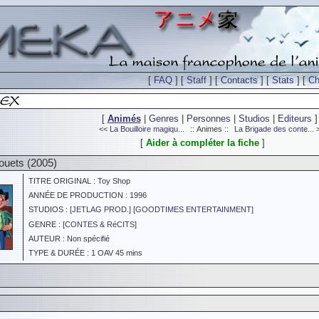
[
FAQ
] [
Staff
] [
Contacts
] [
Stats
] [
Ch
[
Animés
|
Genres
|
Personnes
|
Studios
|
Editeurs
]
<<
La Bouilloire magiqu...
:: Animes ::
La Brigade des conte...
[
Aider à compléter la fiche
]
ouets (2005)
TITRE ORIGINAL : Toy Shop
ANNÉE DE PRODUCTION : 1996
STUDIOS : [
JETLAG PROD.
] [
GOODTIMES ENTERTAINMENT
]
GENRE : [
CONTES & RéCITS
]
AUTEUR : Non spécifié
TYPE & DURÉE : 1 OAV 45 mins