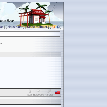
at
] [
Nous aider
] [
Mode restreint
] [
]
>>
Staff
Episodes
Paroles