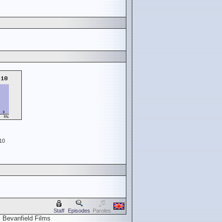
10
Staff
Episodes
Paroles
 Bevanfield Films