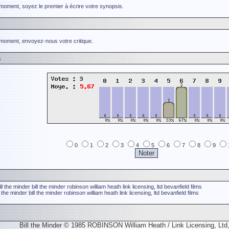
 moment, soyez le premier à écrire votre synopsis.
 moment, envoyez-nous votre critique.
s
0
1
2
3
4
5
6
7
8
9
ill the minder
bill the minder
robinson william heath
link licensing, ltd
bevanfield films
ll the minder
bill the minder
robinson william heath
link licensing, ltd
bevanfield films
Bill the Minder © 1985 ROBINSON William Heath / Link Licensing, Ltd,