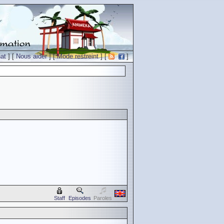
at
] [
Nous aider
] [
Mode restreint
] [
]
Staff
Episodes
Paroles