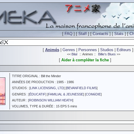
[
FAQ
] [
Staff
] [
Contacts
] [
Stats
] [
Ch
[
Animés
|
Genres
|
Personnes
|
Studios
|
Editeurs
]
<<
Bilal
:: Animes ::
Billie's Blues
>>
[
Aider à compléter la fiche
]
TITRE ORIGINAL : Bill the Minder
ANNÉES DE PRODUCTION : 1985 - 1986
STUDIOS : [
LINK LICENSING, LTD
] [
BEVANFIELD FILMS
]
GENRES : [
ÉDUCATIF
] [
FAMILIAL & JEUNESSE
] [
COMéDIE
]
AUTEUR : [
ROBINSON WILLIAM HEATH
]
VOLUMES, TYPE & DURÉE : 15 EPS 5 mins