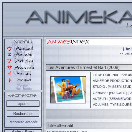
[
An
<<
Les a
Les Aventures d'Ernest et Bart (2008)
TITRE ORIGINAL : Bert and
ANNÉE DE PRODUCTION :
STUDIO : [
MISSERI STUD
GENRES : [
ÉDUCATIF
] [
F
AUTEUR : [
SESAME WOR
VOLUMES, TYPE & DURÉE 
Recherche avancée
Titre alternatif
Anime Store