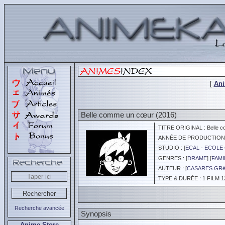
[
An
Belle comme un cœur (2016)
TITRE ORIGINAL : Belle 
ANNÉE DE PRODUCTION :
STUDIO : [
ECAL - ECOLE
GENRES : [
DRAME
] [
FAMI
AUTEUR : [
CASARES GR
TYPE & DURÉE : 1 FILM 1
Recherche avancée
Synopsis
Anime Store