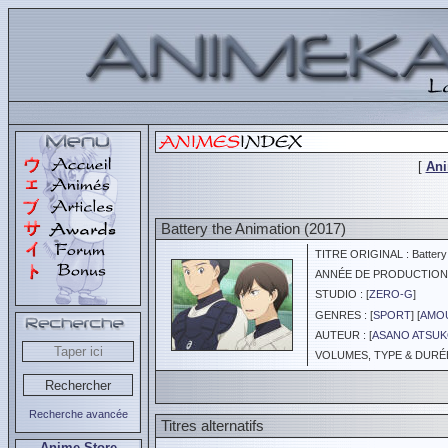
[
An
Battery the Animation (2017)
TITRE ORIGINAL : Battery
ANNÉE DE PRODUCTION :
STUDIO : [
ZERO-G
]
GENRES : [
SPORT
] [
AMOU
AUTEUR : [
ASANO ATSU
VOLUMES, TYPE & DURÉE :
Recherche avancée
Titres alternatifs
Anime Store