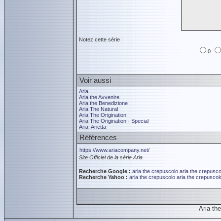
Notez cette série :
0
Voir aussi
Aria
Aria the Avvenire
Aria the Benedizione
Aria The Natural
Aria The Origination
Aria The Origination - Special
Aria: Arietta
Références
https://www.ariacompany.net/
Site Officiel de la série Aria
Recherche Google :
aria the crepuscolo
aria the crepusco
Recherche Yahoo :
aria the crepuscolo
aria the crepuscol
Aria t