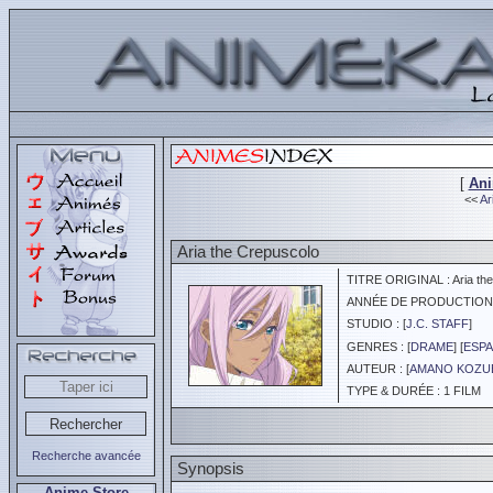
[
An
<<
Ar
Aria the Crepuscolo
TITRE ORIGINAL : Aria the
ANNÉE DE PRODUCTION :
STUDIO : [
J.C. STAFF
]
GENRES : [
DRAME
] [
ESPA
AUTEUR : [
AMANO KOZU
TYPE & DURÉE : 1 FILM
Recherche avancée
Synopsis
Anime Store