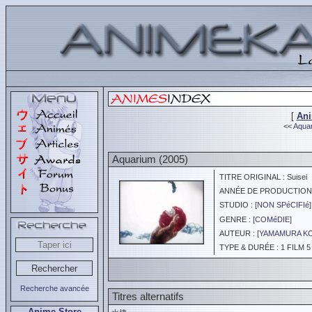
[
An
<<
Aquar
Aquarium (2005)
TITRE ORIGINAL : Suisei
ANNÉE DE PRODUCTION :
STUDIO : [
NON SPéCIFIé
]
GENRE : [
COMéDIE
]
AUTEUR : [
YAMAMURA KO
TYPE & DURÉE : 1 FILM 5
Recherche avancée
Titres alternatifs
Anime Store