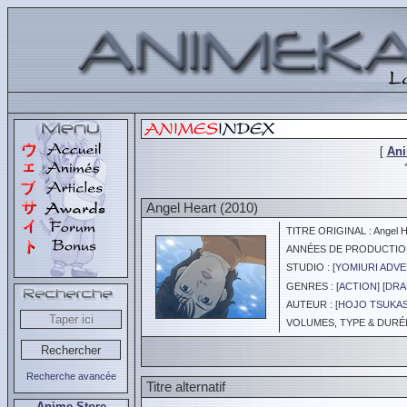
[
An
Angel Heart (2010)
TITRE ORIGINAL : Angel H
ANNÉES DE PRODUCTION :
STUDIO : [
YOMIURI ADVE
GENRES : [
ACTION
] [
DRA
AUTEUR : [
HOJO TSUKA
VOLUMES, TYPE & DURÉE 
Recherche avancée
Titre alternatif
Anime Store