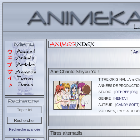
[
An
Ane Chanto Shiyou Yo !
TITRE ORIGINAL : Ane Chan
ANNÉES DE PRODUCTION :
STUDIO : [
DTHREE [D3]
]
GENRE : [
HENTAI
]
AUTEUR : [
CANDY SOFT
]
VOLUMES, TYPE & DURÉE 
Recherche avancée
Titres alternatifs
Anime Store