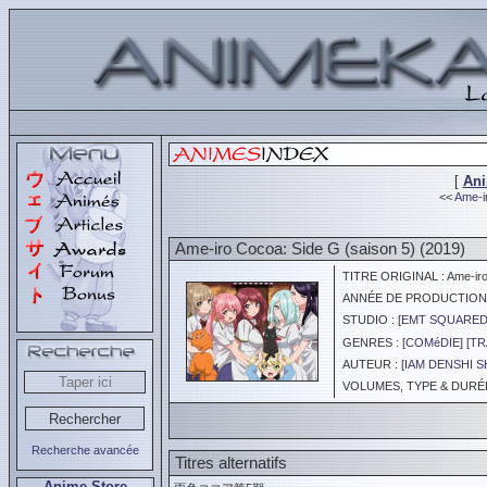
[
An
<<
Ame-ir
Ame-iro Cocoa: Side G (saison 5) (2019)
TITRE ORIGINAL : Ame-iro 
ANNÉE DE PRODUCTION :
STUDIO : [
EMT SQUARE
GENRES : [
COMéDIE
] [
TR
AUTEUR : [
IAM DENSHI 
VOLUMES, TYPE & DURÉE 
Recherche avancée
Titres alternatifs
Anime Store