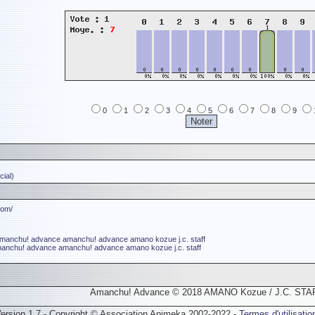
0
1
2
3
4
5
6
7
8
9
ial)
com/
manchu! advance
amanchu! advance
amano kozue
j.c. staff
anchu! advance
amanchu! advance
amano kozue
j.c. staff
Amanchu! Advance © 2018 AMANO Kozue / J.C. STA
ersion 1.7 - Copyright © Association Animeka 2002-2022 -
Termes d'utilisatio