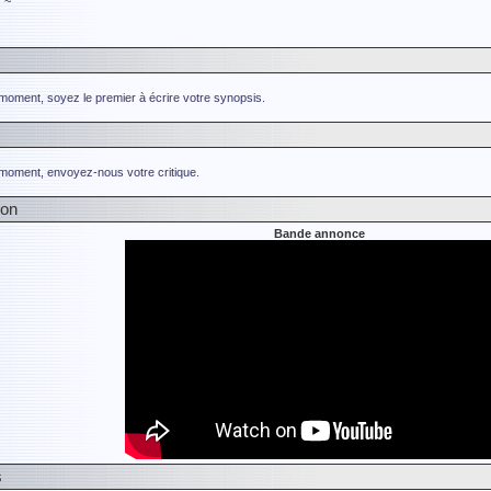
す~
 moment, soyez le premier à écrire votre synopsis.
 moment, envoyez-nous votre critique.
ion
Bande annonce
s