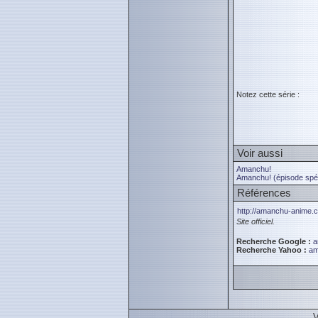
Notez cette série :
Voir aussi
Amanchu!
Amanchu! (épisode spéc
Références
http://amanchu-anime.
Site officiel.
Recherche Google :
a
Recherche Yahoo :
am
V