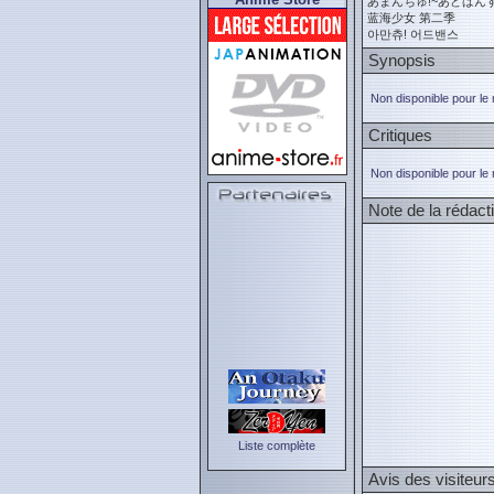
あまんちゅ!~あどばん
蓝海少女 第二季
아만츄! 어드밴스
Synopsis
Non disponible pour le
Critiques
Non disponible pour le
Note de la rédact
Liste complète
Avis des visiteur