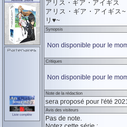
アリス・ギア・アイギス
アリス・ギア・アイギス~
リ♥~
Synopsis
Non disponible pour le mome
Critiques
Non disponible pour le mom
Note de la rédaction
sera proposé pour l'été 2021
Avis des visiteurs
Liste complète
Pas de note.
Notez cette série :