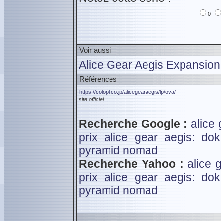
0
Voir aussi
Alice Gear Aegis Expansion
Références
https://colopl.co.jp/alicegearaegis/lp/ova/
site officiel
Recherche Google :
alice
prix
alice gear aegis: do
pyramid
nomad
Recherche Yahoo :
alice 
prix
alice gear aegis: do
pyramid
nomad