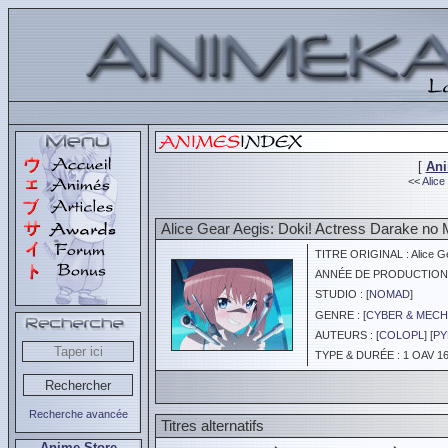
[
An
<<
Alice
Alice Gear Aegis: Doki! Actress Darake no
TITRE ORIGINAL : Alice Gea
ANNÉE DE PRODUCTION :
STUDIO : [
NOMAD
]
GENRE : [
CYBER & MEC
AUTEURS : [
COLOPL
] [
PY
TYPE & DURÉE : 1 OAV 16
Recherche avancée
Titres alternatifs
Anime Store