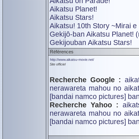
Aikatsu on Parade!
Aikatsu Planet!
Aikatsu Stars!
Aikatsu! 10th Story ~Mirai 
Gekijô-ban Aikatsu Planet! 
Gekijouban Aikatsu Stars!
Références
http://www.aikatsu-movie.net/
Site officiel
Recherche Google :
aika
nerawareta mahou no aikat
[bandai namco pictures]
ban
Recherche Yahoo :
aika
nerawareta mahou no aikat
[bandai namco pictures]
ban