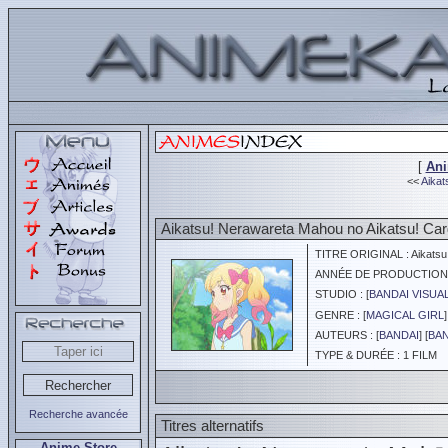
[
An
<<
Aikat
Aikatsu! Nerawareta Mahou no Aikatsu! Car
TITRE ORIGINAL : Aikatsu!
ANNÉE DE PRODUCTION :
STUDIO : [
BANDAI VISUA
GENRE : [
MAGICAL GIRL
]
AUTEURS : [
BANDAI
] [
BA
TYPE & DURÉE : 1 FILM
Recherche avancée
Titres alternatifs
Anime Store