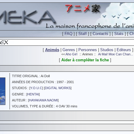
[
FAQ
] [
Staff
] [
Contacts
] [
Stats
] [
Ch
[
Animés
|
Genres
|
Personnes
|
Studios
|
Editeurs
]
<<
Aho Girl
:: Animes ::
Ai Mai! Moe Can Chan...
[
Aider à compléter la fiche
]
TITRE ORIGINAL : Ai Doll
ANNÉES DE PRODUCTION : 1997 - 2001
STUDIOS : [
Y.O.U.C
] [
DIGITAL WORKS
]
GENRE : [
HENTAI
]
AUTEUR : [
HAYAKAWA NAOMI
]
VOLUMES, TYPE & DURÉE : 4 OAV 30 mins