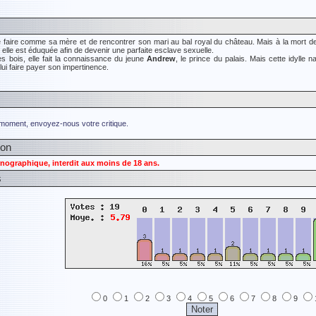
 faire comme sa mère et de rencontrer son mari au bal royal du château. Mais à la mort de 
lle est éduquée afin de devenir une parfaite esclave sexuelle.
es bois, elle fait la connaissance du jeune
Andrew
, le prince du palais. Mais cette idylle
lui faire payer son impertinence.
 moment, envoyez-nous votre critique.
ion
nographique, interdit aux moins de 18 ans.
s
0
1
2
3
4
5
6
7
8
9