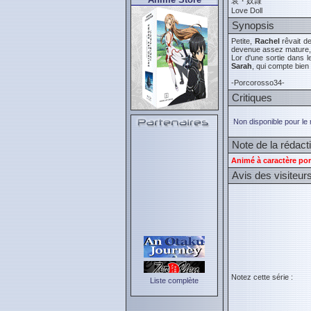
哀・奴隷
Love Doll
Synopsis
Petite,
Rachel
rêvait de
devenue assez mature, e
Lor d'une sortie dans l
Sarah
, qui compte bien 
-Porcorosso34-
Critiques
Non disponible pour le
Note de la rédact
Animé à caractère por
Avis des visiteur
Notez cette série :
Liste complète