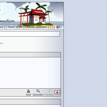
at
] [
Nous aider
] [
Mode restreint
] [
]
>>
Staff
Episodes
Paroles