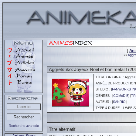
[
An
<<
Aggre
Aggretsuko: Joyeux Noël et bon metal ! (20
TITRE ORIGINAL : Aggressi
ANNÉE DE PRODUCTION :
STUDIO : [
FANWORKS IN
GENRES : [
COMéDIE
] [
TR
AUTEUR : [
SANRIO
]
TYPE & DURÉE : 1 WEB 22
Recherche avancée
Titre alternatif
Anime Store