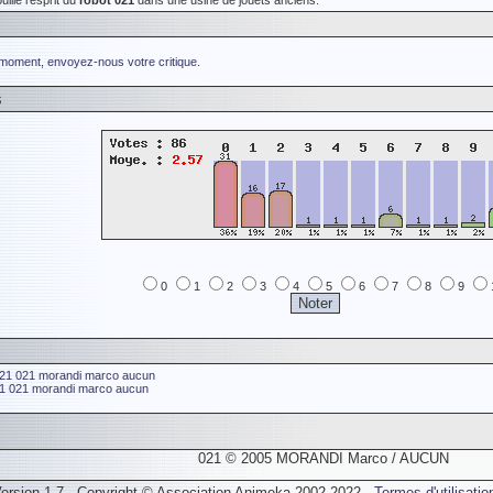
llé l'esprit du
robot 021
dans une usine de jouets anciens.
 moment, envoyez-nous votre critique.
s
0
1
2
3
4
5
6
7
8
9
21
021
morandi marco
aucun
1
021
morandi marco
aucun
021 © 2005 MORANDI Marco / AUCUN
ersion 1.7 - Copyright © Association Animeka 2002-2022 -
Termes d'utilisatio