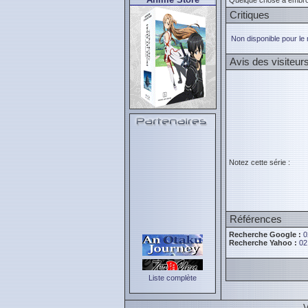
Quelque chose a embroui
Critiques
Non disponible pour le
Avis des visiteur
Notez cette série :
Références
Recherche Google :
0
Recherche Yahoo :
02
Liste complète
V