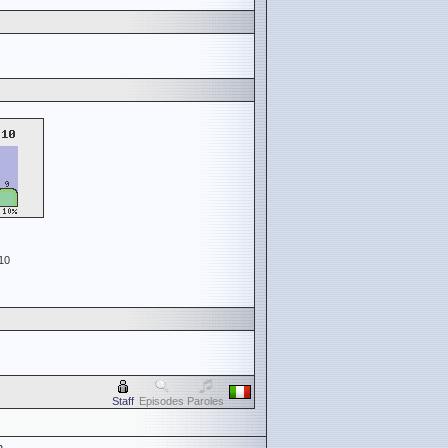
10
Staff
Episodes
Paroles
n
.