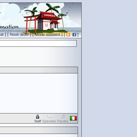
at
] [
Nous aider
] [
Mode restreint
] [
]
Staff
Episodes
Paroles