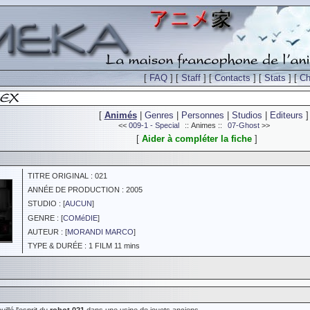
[
FAQ
] [
Staff
] [
Contacts
] [
Stats
] [
Ch
[
Animés
|
Genres
|
Personnes
|
Studios
|
Editeurs
]
<<
009-1 - Special
:: Animes ::
07-Ghost
>>
[
Aider à compléter la fiche
]
TITRE ORIGINAL : 021
ANNÉE DE PRODUCTION : 2005
STUDIO : [
AUCUN
]
GENRE : [
COMéDIE
]
AUTEUR : [
MORANDI MARCO
]
TYPE & DURÉE : 1 FILM 11 mins