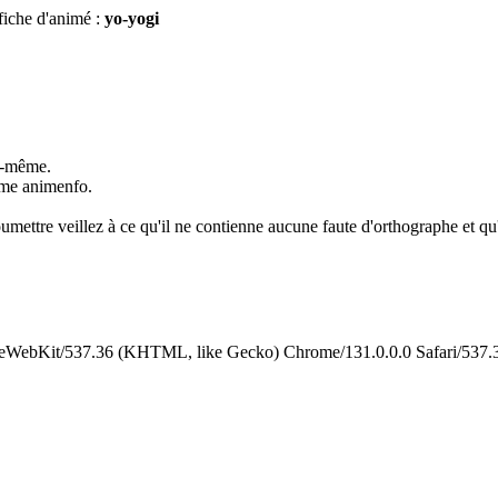
fiche d'animé :
yo-yogi
us-même.
omme animenfo.
umettre veillez à ce qu'il ne contienne aucune faute d'orthographe et qu'i
leWebKit/537.36 (KHTML, like Gecko) Chrome/131.0.0.0 Safari/537.