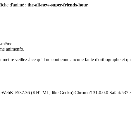
fiche d'animé :
the-all-new-super-friends-hour
us-même.
omme animenfo.
umettre veillez à ce qu'il ne contienne aucune faute d'orthographe et qu'i
leWebKit/537.36 (KHTML, like Gecko) Chrome/131.0.0.0 Safari/537.