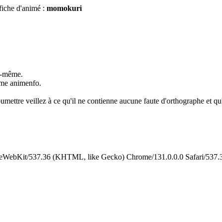
fiche d'animé :
momokuri
us-même.
omme animenfo.
umettre veillez à ce qu'il ne contienne aucune faute d'orthographe et qu'i
leWebKit/537.36 (KHTML, like Gecko) Chrome/131.0.0.0 Safari/537.